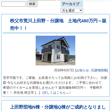
検
アーカイブ
索:
ア
ー
カ
秩父市荒川上田野・分譲地 土地代480万円～販
イ
売中！！
ブ
2018年6月7日 [
お知らせ
,
分譲地情報
]
見学可能です。ご家族、お友達そろってお気軽にお出掛け下さい。 分譲
図 今ならお好きな分譲地をお選びいただけます。 ご予算に合わせて、
希望のマイホームを実現しませんか？ 販売価格480万円～ 手数料不
要！！ 所在地 秩父市 […]（
詳しくはこちら→
）
上田野団地N棟・分譲地Q棟がご成約となりまし