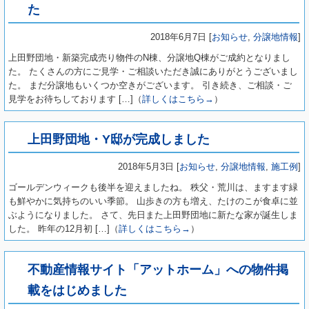
た
2018年6月7日 [
お知らせ
,
分譲地情報
]
上田野団地・新築完成売り物件のN棟、分譲地Q棟がご成約となりまし
た。 たくさんの方にご見学・ご相談いただき誠にありがとうございまし
た。 まだ分譲地もいくつか空きがございます。 引き続き、ご相談・ご
見学をお待ちしております […]（
詳しくはこちら→
）
上田野団地・Y邸が完成しました
2018年5月3日 [
お知らせ
,
分譲地情報
,
施工例
]
ゴールデンウィークも後半を迎えましたね。 秩父・荒川は、ますます緑
も鮮やかに気持ちのいい季節。 山歩きの方も増え、たけのこが食卓に並
ぶようになりました。 さて、先日また上田野団地に新たな家が誕生しま
した。 昨年の12月初 […]（
詳しくはこちら→
）
不動産情報サイト「アットホーム」への物件掲
載をはじめました