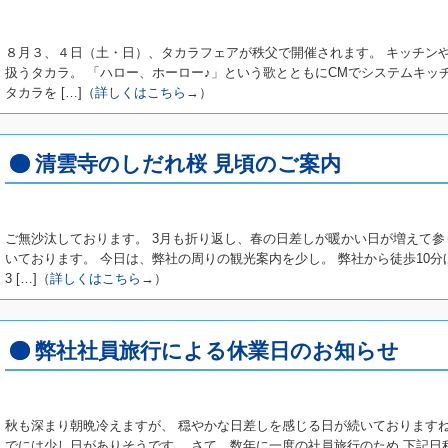
８月３、４日（土・日）、タカラフェアが秩父で開催されます。 キッチン
扱うタカラ。 「ハロー、ホーロー♪」という歌とともにCMでシステムキッ
タカラを […]（
詳しくはこちら→
）
清雲寺のしだれ桜 見頃のご案内
ご無沙汰しております。 3月も折り返し、春の日差しが暖かい日が増えて参
いております。 今日は、弊社の周りの観光案内を少し。 弊社から徒歩10分
3 […]（
詳しくはこちら→
）
弊社社員旅行による休業日のお知らせ
秋も深まり朝晩冷えますが、 穏やかな日差しを感じる日が続いております
でには少し日がありそうです。 さて、数年に一度の社員旅行のため 下記日