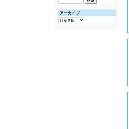
索:
アーカイブ
ア
ー
カ
イ
ブ